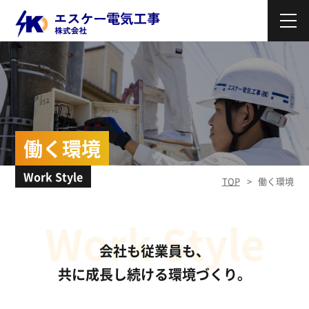
働く環境
Work Style
TOP
働く環境
Work Style
会社も従業員も、
共に成長し続ける環境づくり。